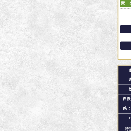
責 
自慢
感じ
T
特