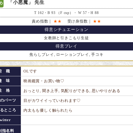
「小悪魔」 先生
め
T 162・B 93 （F cup）・ W 57・H 88
責め指数｜
★★
受け身指数｜
★★
得意シチュエーション
女教師と引きこもり生徒
得意プレイ
焦らしプレイ, ローションプレイ, 手コキ
前 職
OLです
趣 味
映画鑑賞・お買い物♡
性 格
おっとり, 聞き上手, 気配りができる, 思いやりがある
のパーツ
目がカワイイっていわれます♡
るところ
内太もも優しく触られたら
witter
別指名料