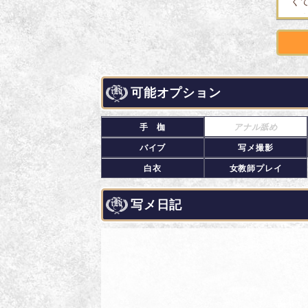
く
ふ
見
話
「
可能オプション
っ
さ
手 枷
アナル舐め
で
バイブ
写メ撮影
見
白衣
女教師プレイ
気
写メ日記