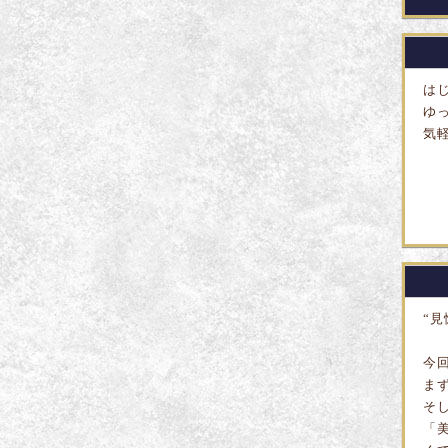
は
ゆ
気
“
今
ま
そ
「