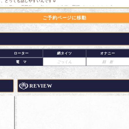
て、とっても話しやすいんです☺️
んわり優しい雰囲気で、初めてでも自然と緊張がほぐれるタイプ♪
ご予約ページに移動
た目は大人っぽいのに、笑うとすごく可愛くて親しみやすい✨
していると時間があっという間で、
また会いたいな」
て思わせてくれる不思議な魅力があります😊
らに形の良いFカップの胸にHスタイルも魅力的♪
ローター
網タイツ
オナニー
も本人は意外と天然な一面もあって、そのギャップにハマる方も多そうです
電 マ
ごっくん
顔 射
た目の美しさだけじゃなく、優しさや居心地の良さも魅力のせいら先生✨
になった方は、ぜひチェックしてみてくださいね😊🌸
REVIEW