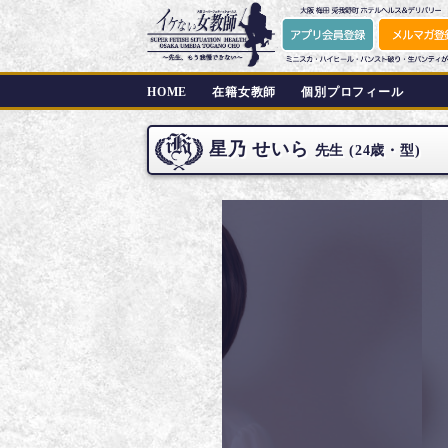
HOME
在籍女教師
個別プロフィール
星乃 せいら
先生 (24歳・型)