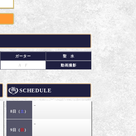
ガーター
聖 水
🌷
A F
動画撮影
SCHEDULE
−
8日（
土
）
−
9日（
日
）