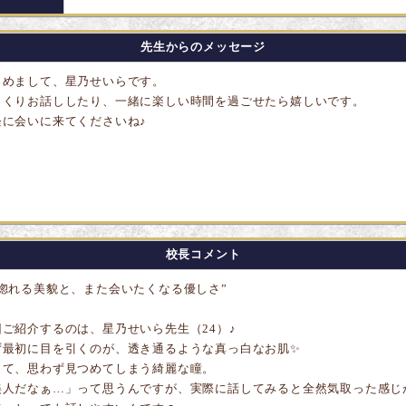
先生からのメッセージ
じめまして、星乃せいらです。
っくりお話ししたり、一緒に楽しい時間を過ごせたら嬉しいです。
軽に会いに来てくださいね♪
校長コメント
見惚れる美貌と、また会いたくなる優しさ”
回ご紹介するのは、
星乃せいら先生（24）
♪
ず最初に目を引くのが、透き通るような真っ白なお肌✨
して、思わず見つめてしまう綺麗な瞳。
美人だなぁ…」って思うんですが、実際に話してみると全然気取った感じ